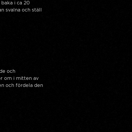
baka i ca 20
n svalna och ställ
dde och
ör om i mitten av
hen och fördela den