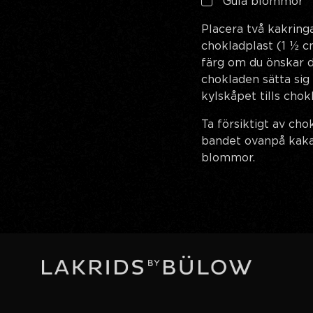
Gula blommor
Placera två kakring
chokladplast (1 ½ c
färg om du önskar d
chokladen sätta sig 
kylskåpet tills chok
Ta försiktigt av ch
bandet ovanpå kak
blommor.