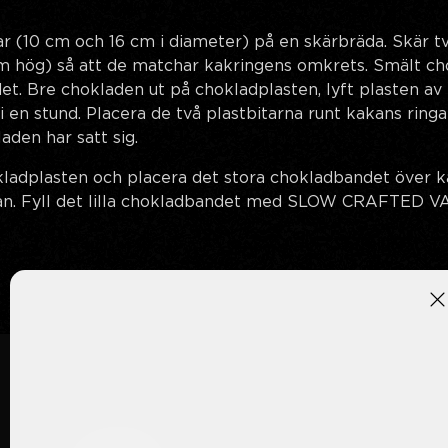
ar (10 cm och 16 cm i diameter) på en skärbräda. Skär tv
m hög) så att de matchar kakringens omkrets. Smält cho
et. Bre chokladen ut på chokladplasten, lyft plasten av
i en stund. Placera de två plastbitarna runt kakans ringa
laden har satt sig.
okladplasten och placera det stora chokladbandet över ka
an. Fyll det lilla chokladbandet med SLOW CRAFTED