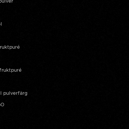
pulver
l
fruktpuré
fruktpuré
ul pulverfärg
GO