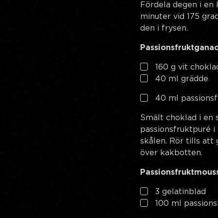
Fördela degen i en
minuter vid 175 gra
den i frysen.
Passionsfruktganac
160 g vit chokla
40 ml grädde
40 ml passions
Smält choklad i en 
passionsfruktpuré i
skålen. Rör tills a
över kakbotten.
Passionsfruktmous
3 gelatinblad
100 ml passions