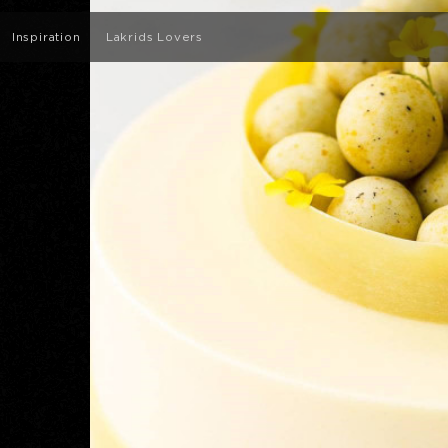
Inspiration
Lakrids Lovers
Intervjuer
Recept
BJÖ
LÄS MER OM VÅR B-CORP-
SUMMER LIMITED EDITION
LAK
CERTIFIERING