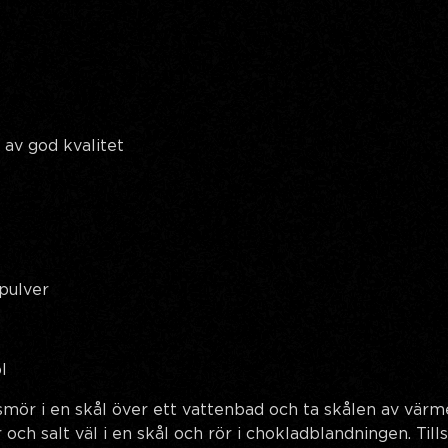
 av god kvalitet
pulver
l
mör i en skål över ett vattenbad och ta skålen av värme
r och salt väl i en skål och rör i chokladblandningen. Til