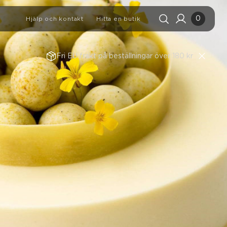
0
Hjälp och kontakt
Hitta en butik
Fri EU frakt på beställningar över 180 kr
Sökhistorik
Rensa alla
Sökresultat
Visa alla
RNBÄRSMUFFINS MED
RITS