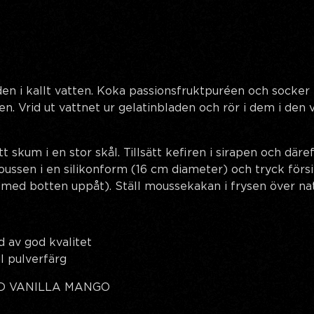
en i kallt vatten. Koka passionsfruktpuréen och socker i
n. Vrid ut vattnet ur gelatinbladen och rör i dem i den 
tt skum i en stor skål. Tillsätt kefiren i sirapen och däref
ussen i en silikonform (16 cm diameter) och tryck försi
(med botten uppåt). Ställ moussekakan i frysen över na
d av god kvalitet
ul pulverfärg
D VANILLA MANGO