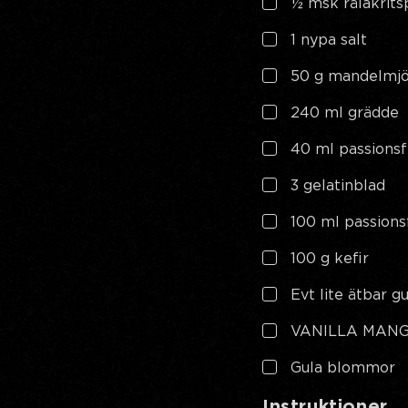
½ msk rålakrits
1 nypa salt
50 g mandelmjö
240 ml grädde
40 ml passions
3 gelatinblad
100 ml passions
100 g kefir
Evt lite ätbar g
VANILLA MAN
Gula blommor
Instruktioner