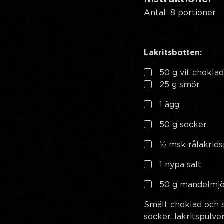
Antal: 8 portioner
Lakritsbotten:
50 g vit choklad
25 g smör
1 ägg
50 g socker
½ msk rålakrids
1 nypa salt
50 g mandelmjö
Smält choklad och s
socker, lakritspulve