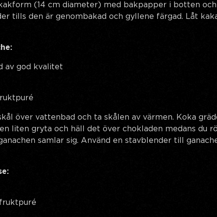
 kakform (14 cm diameter) med bakpapper i botten och 
der tills den är genombakad och gyllene färgad. Låt kaka
he:
d av god kvalitet
fruktpuré
skål över vattenbad och ta skålen av värmen. Koka grä
 en liten gryta och häll det över chokladen medans du r
tt ganachen samlar sig. Använd en stavblender till ganac
se:
fruktpuré