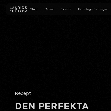
Shop
Brand
Events
Företagslösningar
Alla Produkter
Vår Historia
Guidad fabriksvisning
Lakrits med choklad
Sustainability
Företagsevenemang
Slow Crafted Lakrits
Medier
Gåvor
Lakrits
Recept
Limited editions
DEN PERFEKTA