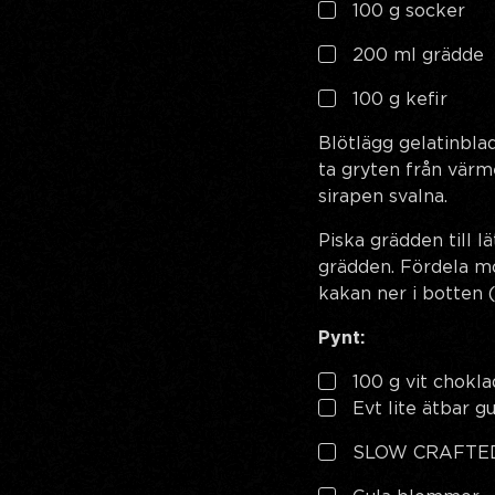
100 g socker
200 ml grädde
100 g kefir
Blötlägg gelatinblad
ta gryten från värme
sirapen svalna.
Piska grädden till lä
grädden. Fördela mo
kakan ner i botten 
Pynt:
100 g vit chokla
Evt lite ätbar g
SLOW CRAFTE