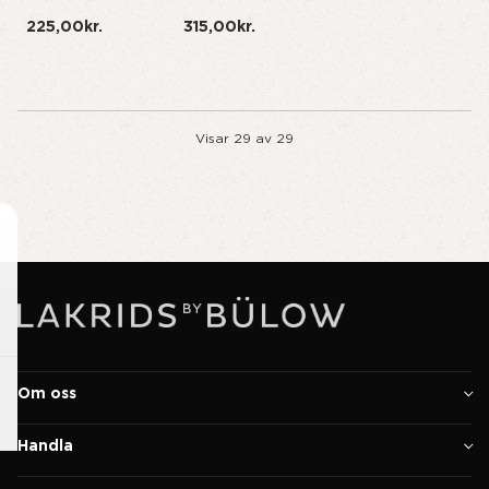
SELECTION
BOX
225,00kr.
315,00kr.
Visar
29
av
29
Om oss
Handla