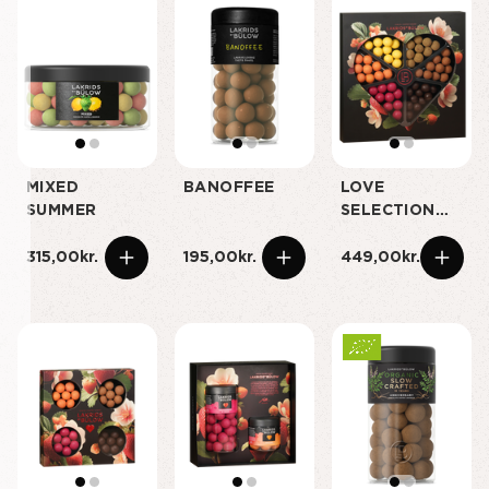
MIXED
BANOFFEE
LOVE
SUMMER
SELECTION
BOX
315,00kr.
195,00kr.
449,00kr.