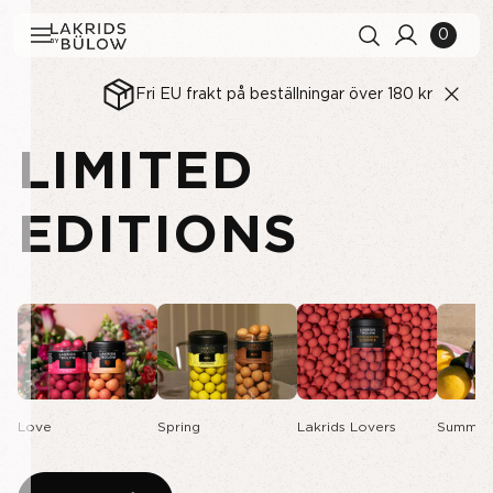
0
Fri EU frakt på beställningar över 180 kr
LIMITED
Sökhistorik
Rensa alla
Sökresultat
Visa alla
EDITIONS
Love
Spring
Lakrids Lovers
Summer