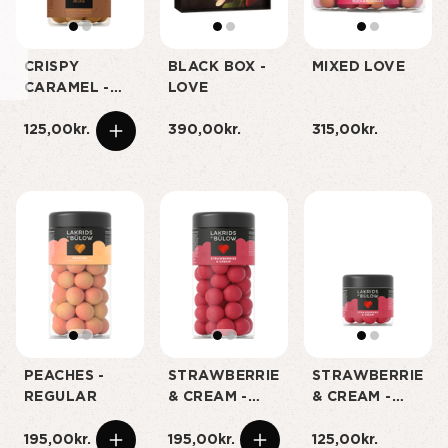
CRISPY
BLACK BOX -
MIXED LOVE
CARAMEL -
LOVE
SMALL
125,00kr.
390,00kr.
315,00kr.
PEACHES -
STRAWBERRIES
STRAWBERRIES
REGULAR
& CREAM -
& CREAM -
REGULAR
SMALL
195,00kr.
195,00kr.
125,00kr.