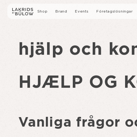
Shop
Brand
Events
Företagslösningar
Alla Produkter
Vår Historia
Guidad fabriksvisning
hjälp och ko
Lakrits med choklad
Sustainability
Företagsevenemang
Slow Crafted Lakrits
Medier
HJÆLP OG 
Gåvor
Lakrits
Vanliga frågor o
Limited editions