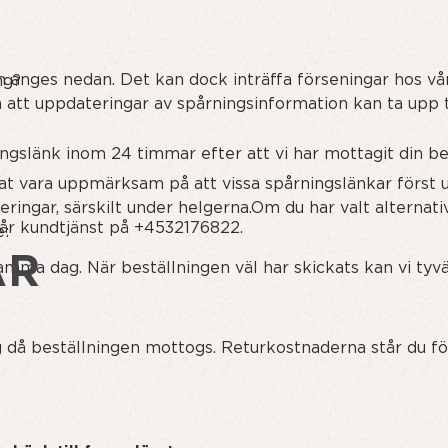
anges nedan. Det kan dock inträffa förseningar hos våra 
ng?
att uppdateringar av spårningsinformation kan ta upp t
ngslänk inom 24 timmar efter att vi har mottagit din bes
at vara uppmärksam på att vissa spårningslänkar först u
teringar, särskilt under helgerna.Om du har valt alter
 vår kundtjänst på +4532176822.
e:
AR
samma dag. När beställningen väl har skickats kan vi tyvä
 då beställningen mottogs. Returkostnaderna står du för 