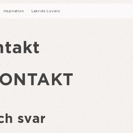
Inspiration
Lakrids Lovers
Intervjuer
ntakt
Recept
KONTAKT
BJÖ
LÄS MER OM VÅR B-CORP-
SUMMER LIMITED EDITION
LAK
CERTIFIERING
ch svar