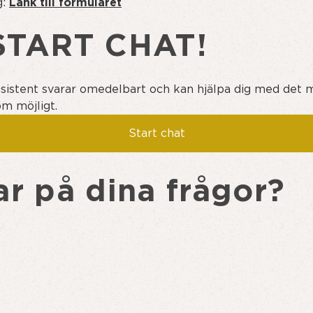
g:
Länk till formuläret
START CHAT!
 assistent svarar omedelbart och kan hjälpa dig med det m
om möjligt.
veranstiden för ditt paket efter att det har skickats fr
Start chat
ar på dina frågor?