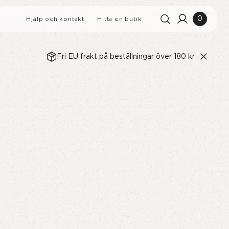
0
Hjälp och kontakt
Hitta en butik
Fri EU frakt på beställningar över 180 kr
Sökhistorik
Rensa alla
Sökresultat
Visa alla
RNBÄRSMUFFINS MED
RITS