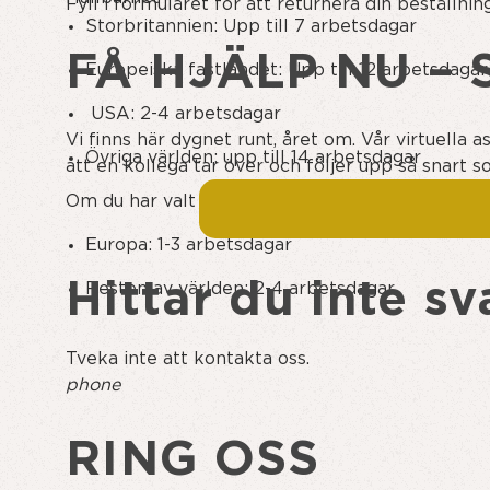
Fyll i formuläret för att returnera din beställnin
Storbritannien: Upp till 7 arbetsdagar
FÅ HJÄLP NU – 
Europeiska fastlandet: Upp till 12 arbetsdagar
USA: 2-4 arbetsdagar
Vi finns här dygnet runt, året om. Vår virtuella
Övriga världen: upp till 14 arbetsdagar
att en kollega tar över och följer upp så snart s
Om du har valt alternativet EXPRESS FRAKT är le
Europa: 1-3 arbetsdagar
Hittar du inte sv
Resten av världen: 2-4 arbetsdagar
Tveka inte att kontakta oss.
phone
RING OSS