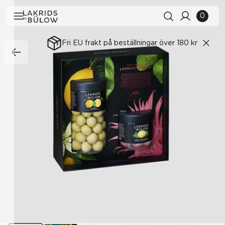
0
Fri EU frakt på beställningar över 180 kr
Sökhistorik
Rensa alla
Sökresultat
Visa alla