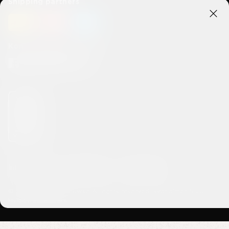
Shipping partners
Kom i kontakt med oss
Integritets- och cookiepolicy
Handelsvillkor
© 2026 lakridsbybulow.se All rights reserved. Sydholmen 5 2650
Hvidovre Denmark