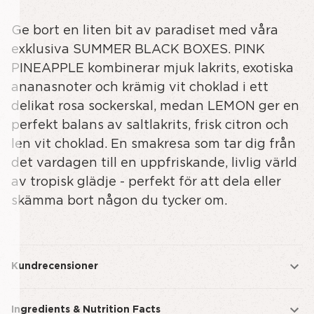
av
av
Ge bort en liten bit av paradiset med våra
undefined
BLACK
BOX
exklusiva SUMMER BLACK BOXES. PINK
-
PINEAPPLE kombinerar mjuk lakrits, exotiska
SUMMER
ananasnoter och krämig vit choklad i ett
-
delikat rosa sockerskal, medan LEMON ger en
SMALL
perfekt balans av saltlakrits, frisk citron och
len vit choklad. En smakresa som tar dig från
det vardagen till en uppfriskande, livlig värld
av tropisk glädje - perfekt för att dela eller
skämma bort någon du tycker om.
Kundrecensioner
Ingredients & Nutrition Facts