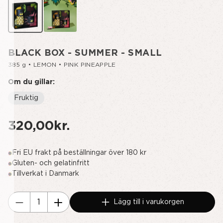
BLACK BOX - SUMMER - SMALL
385 g • LEMON • PINK PINEAPPLE
Om du gillar:
Fruktig
320,00kr.
Fri EU frakt på beställningar över 180 kr
Gluten- och gelatinfritt
Tillverkat i Danmark
Nuvarande
Lägg till i varukorgen
lager:
Minska
Öka
Kvantitet
kvantiteten