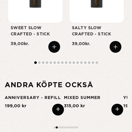
SWEET SLOW
SALTY SLOW
CRAFTED - STICK
CRAFTED - STICK
39,00kr.
39,00kr.
ANDRA KÖPTE OCKSÅ
ANNIVERSARY - REFILL
MIXED SUMMER
YU
199,00 kr
315,00 kr
195
+
+
+