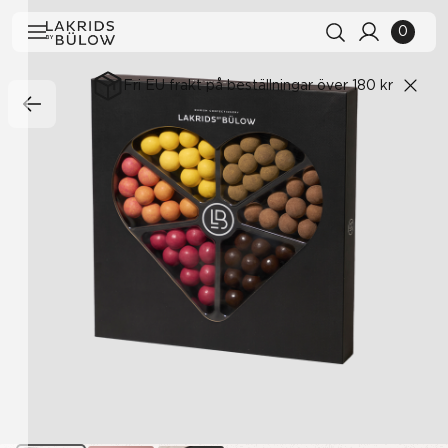
0
Fri EU frakt på beställningar över 180 kr
Sökhistorik
Rensa alla
Sökresultat
Visa alla