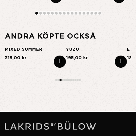
ANDRA KÖPTE OCKSÅ
L
MIXED SUMMER
YUZU
E -
315,00 kr
195,00 kr
185
+
+
+