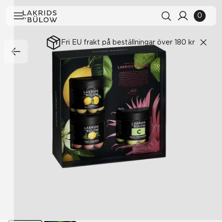
0
Fri EU frakt på beställningar över 180 kr
Sökhistorik
Rensa alla
Sökresultat
Visa alla