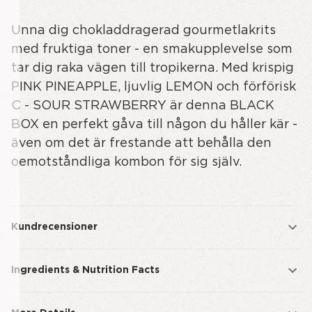
av
av
Unna dig chokladdragerad gourmetlakrits
undefined
SMALL
SUMMER
med fruktiga toner - en smakupplevelse som
BOX
tar dig raka vägen till tropikerna. Med krispig
PINK PINEAPPLE, ljuvlig LEMON och förförisk
C - SOUR STRAWBERRY är denna BLACK
BOX en perfekt gåva till någon du håller kär -
även om det är frestande att behålla den
oemotståndliga kombon för sig själv.
Kundrecensioner
Ingredients & Nutrition Facts