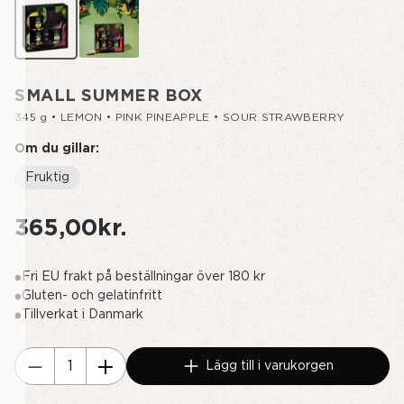
SMALL SUMMER BOX
345 g • LEMON • PINK PINEAPPLE • SOUR STRAWBERRY
Om du gillar:
Fruktig
365,00kr.
Fri EU frakt på beställningar över 180 kr
Gluten- och gelatinfritt
Tillverkat i Danmark
Nuvarande
Lägg till i varukorgen
lager:
Minska
Öka
Kvantitet
kvantiteten