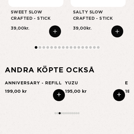
SWEET SLOW
SALTY SLOW
CRAFTED - STICK
CRAFTED - STICK
39,00kr.
39,00kr.
ANDRA KÖPTE OCKSÅ
ANNIVERSARY - REFILL
YUZU
E -
199,00 kr
195,00 kr
185
+
+
+