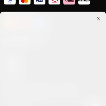
Shipping partners
Kom i kontakt med oss
Integritets- och cookiepolicy
Handelsvillkor
© 2026 lakridsbybulow.se All rights reserved. Sydholmen 5 2650
Hvidovre Denmark