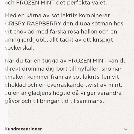
och FROZEN MINT det perfekta valet.
Med en kärna av söt lakrits kombinerar
CRISPY RASPBERRY den djupa sötman hos
vit choklad med färska rosa hallon och en
aning jordgubb, allt täckt av ett krispigt
sockerskal.
När du tar en tugga av FROZEN MINT kan du
direkt drömma dig bort till nyfallen snö när
smaken kommer fram av söt lakrits, len vit
choklad och en överraskande twist av mint.
Julen är glädjens högtid då vi ger varandra
gåvor och tillbringar tid tillsammans.
Kundrecensioner