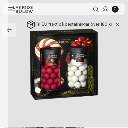
0
Fri EU frakt på beställningar över 180 kr
Sökhistorik
Rensa alla
Sökresultat
Visa alla