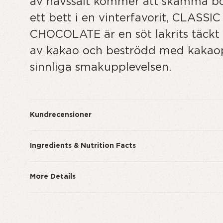
av havssalt kommer att skämma bor
ett bett i en vinterfavorit, CLAS
CHOCOLATE är en söt lakrits täckt
av kakao och beströdd med kakaop
sinnliga smakupplevelsen.
Kundrecensioner
Ingredients & Nutrition Facts
More Details