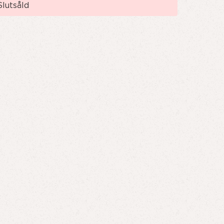
de
Slutsåld