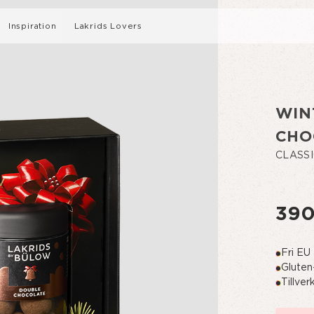
Inspiration
Lakrids Lovers
Intervjuer
WIN
Recept
CHO
CLASS
BJÖ
LÄS MER OM VÅR B-CORP-
390
SUMMER LIMITED EDITION
LAK
CERTIFIERING
Fri EU 
Gluten-
Tillve