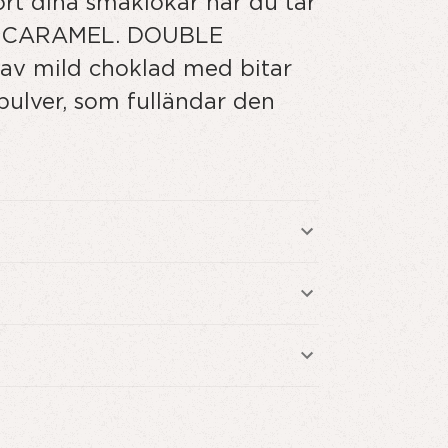
t dina smaklökar när du tar
SIC CARAMEL. DOUBLE
 av mild choklad med bitar
ulver, som fulländar den