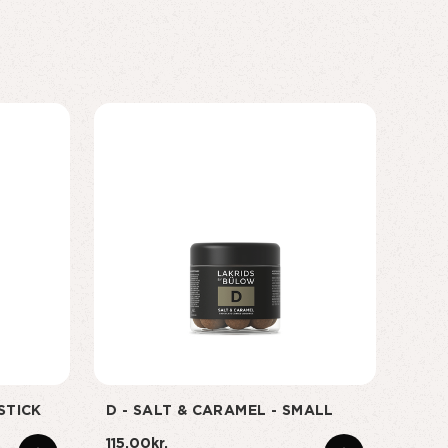
STICK
D - SALT & CARAMEL - SMALL
STA
CRAF
115,00kr.