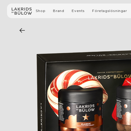
Shop
Brand
Events
Företagslösningar
Alla Produkter
Vår Historia
Guidad fabriksvisning
Lakrits med choklad
Sustainability
Företagsevenemang
Slow Crafted Lakrits
Medier
Gåvor
Lakrits
Limited editions