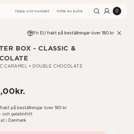
0
Hjälp och kontakt
Hitta en butik
Fri EU frakt på beställningar över 180 kr
Sökhistorik
Rensa alla
TER BOX - CLASSIC &
Sökresultat
Visa alla
COLATE
IC CARAMEL • DOUBLE CHOCOLATE
RNBÄRSMUFFINS MED
,00kr.
RITS
frakt på beställningar över 180 kr
 och gelatinfritt
rkat i Danmark