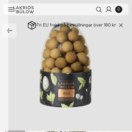
0
Fri EU frakt på beställningar över 180 kr
Sökhistorik
Rensa alla
Sökresultat
Visa alla