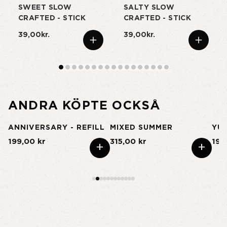
SWEET SLOW
SALTY SLOW
CRAFTED - STICK
CRAFTED - STICK
39,00kr.
39,00kr.
ANDRA KÖPTE OCKSÅ
ANNIVERSARY - REFILL
MIXED SUMMER
YU
199,00 kr
315,00 kr
195
+
+
+