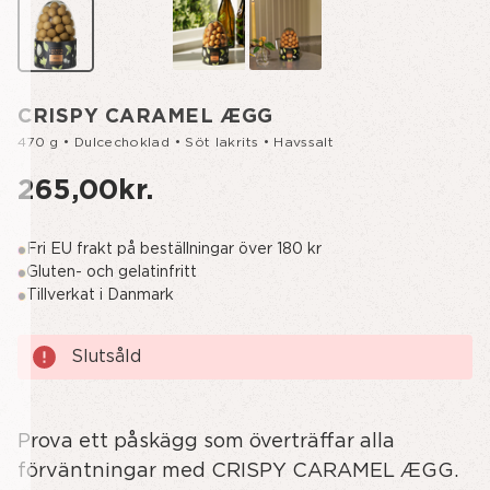
CRISPY CARAMEL ÆGG
470 g • Dulcechoklad • Söt lakrits • Havssalt
265,00kr.
Fri EU frakt på beställningar över 180 kr
Gluten- och gelatinfritt
Tillverkat i Danmark
Nuvarande
Slutsåld
lager:
Prova ett påskägg som överträffar alla
förväntningar med CRISPY CARAMEL ÆGG.