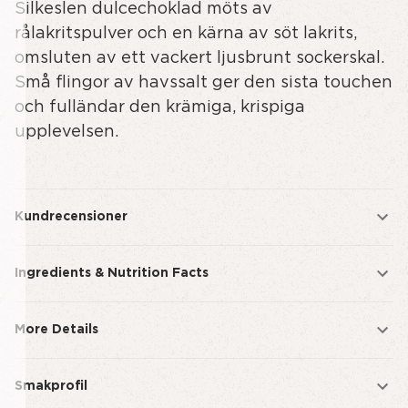
Silkeslen dulcechoklad möts av
rålakritspulver och en kärna av söt lakrits,
omsluten av ett vackert ljusbrunt sockerskal.
Små flingor av havssalt ger den sista touchen
och fulländar den krämiga, krispiga
upplevelsen.
Kundrecensioner
Ingredients & Nutrition Facts
More Details
Smakprofil