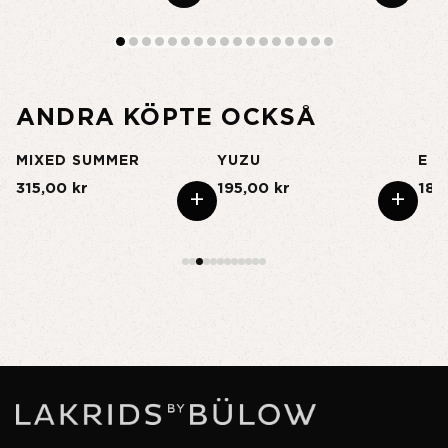
ANDRA KÖPTE OCKSÅ
L
MIXED SUMMER
YUZU
E -
315,00 kr
195,00 kr
185
+
+
+