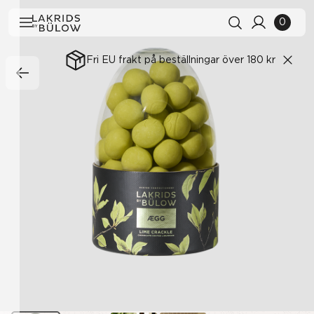
0
Fri EU frakt på beställningar över 180 kr
Sökhistorik
Rensa alla
Sökresultat
Visa alla