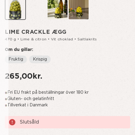
LIME CRACKLE ÆGG
470 g • Lime & citron • Vit choklad • Saltlakrits
Om du gillar:
Fruktig
Krispig
265,00kr.
Fri EU frakt på beställningar över 180 kr
Gluten- och gelatinfritt
Tillverkat i Danmark
Nuvarande
Slutsåld
lager: