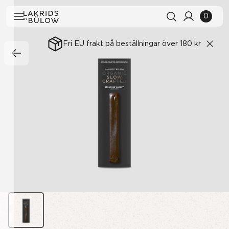
0
Fri EU frakt på beställningar över 180 kr
Sökhistorik
Rensa alla
Sökresultat
Visa alla