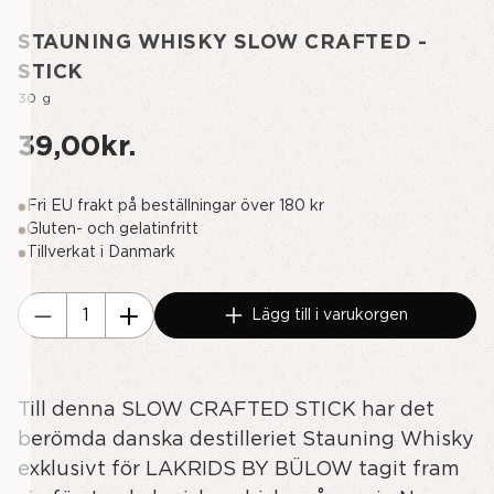
STAUNING WHISKY SLOW CRAFTED -
STICK
30 g
39,00kr.
Fri EU frakt på beställningar över 180 kr
Gluten- och gelatinfritt
Tillverkat i Danmark
Nuvarande
Lägg till i varukorgen
lager:
Minska
Öka
Kvantitet
kvantiteten
av
av
Till denna SLOW CRAFTED STICK har det
undefined
STAUNING
WHISKY
berömda danska destilleriet Stauning Whisky
SLOW
exklusivt för LAKRIDS BY BÜLOW tagit fram
CRAFTED