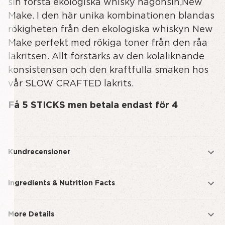
sin första ekologiska whisky någonsin,New
-
Make. I den här unika kombinationen blandas
STICK
rökigheten från den ekologiska whiskyn New
Make perfekt med rökiga toner från den råa
lakritsen. Allt förstärks av den kolaliknande
konsistensen och den kraftfulla smaken hos
vår SLOW CRAFTED lakrits.
Få 5 STICKS men betala endast för 4
Kundrecensioner
Ingredients & Nutrition Facts
More Details