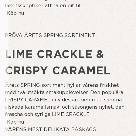
lakritsskeptiker att ta en bit till.
Köp nu
PRÖVA ÅRETS SPRING SORTIMENT
LIME CRACKLE &
CRISPY CARAMEL
Årets SPRING-sortiment hyllar vårens friskhet
med två utsökta smakupplevelser. Den populära
CRISPY CARAMEL i ny design men med samma
älskade karamellsmak, och säsongens nyhet, den
fräscha och syrliga LIME CRACKLE.
Köp nu
VÅRENS MEST DELIKATA PÅSKÄGG