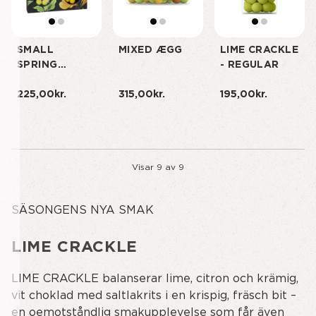
SMALL
MIXED ÆGG
LIME CRACKLE
SPRING
- REGULAR
SELECTION
BOX
225,00kr.
315,00kr.
195,00kr.
Visar
9
av
9
SÄSONGENS NYA SMAK
LIME CRACKLE
LIME CRACKLE balanserar lime, citron och krämig,
vit choklad med saltlakrits i en krispig, fräsch bit –
en oemotståndlig smakupplevelse som får även