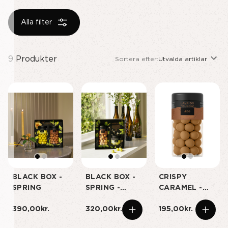
Sökresultat
Visa alla
Alla filter
9
Produkter
Sortera efter:
Utvalda artiklar
BLACK BOX -
BLACK BOX -
CRISPY
SPRING
SPRING -
CARAMEL -
SMALL
REGULAR
390,00kr.
320,00kr.
195,00kr.